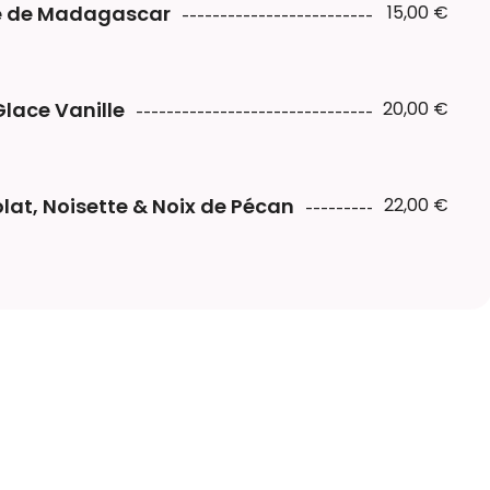
lle de Madagascar
15,00 €
Glace Vanille
20,00 €
at, Noisette & Noix de Pécan
22,00 €