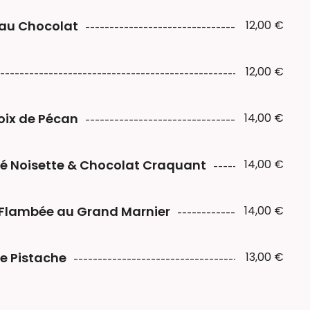
 au Chocolat
12,00 €
12,00 €
Noix de Pécan
14,00 €
iné Noisette & Chocolat Craquant
14,00 €
, Flambée au Grand Marnier
14,00 €
de Pistache
13,00 €